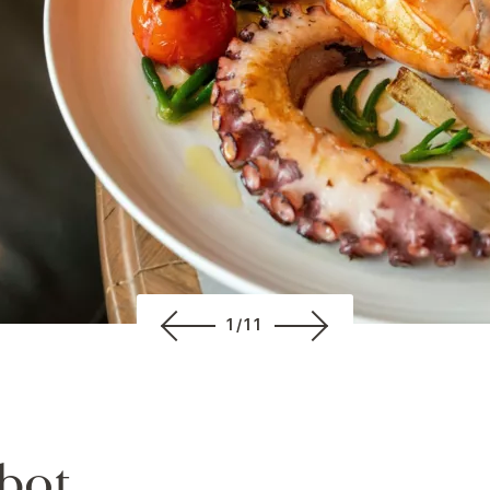
1/11
bot