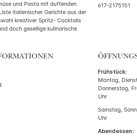
müse und Pasta mit duftenden
617-2175151
Liste italienischer Gerichte aus der
wahl kreativer Spritz- Cocktails
und doch gesellige kulinarische
FORMATIONEN
ÖFFNUNGS
Frühstück:
Montag, Diens
d
Donnerstag, Fr
Uhr
Samstag, Sonnt
Uhr
Abendessen: