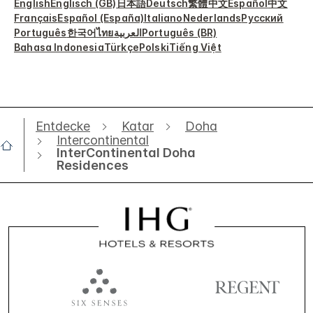
English
Englisch (GB)
日本語
Deutsch
繁體中文
Español
中文
Français
Español (España)
Italiano
Nederlands
Русский
Português
한국어
ไทย
العربية
Português (BR)
Bahasa Indonesia
Türkçe
Polski
Tiếng Việt
Entdecke
Katar
Doha
Intercontinental
InterContinental Doha
Residences