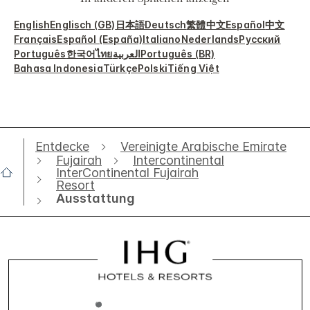
In anderen Sprachen anzeigen
English
Englisch (GB)
日本語
Deutsch
繁體中文
Español
中文
Français
Español (España)
Italiano
Nederlands
Русский
Português
한국어
ไทย
العربية
Português (BR)
Bahasa Indonesia
Türkçe
Polski
Tiếng Việt
Entdecke
Vereinigte Arabische Emirate
Fujairah
Intercontinental
InterContinental Fujairah
Resort
Ausstattung