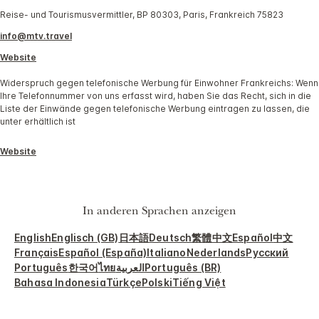
Reise- und Tourismusvermittler, BP 80303, Paris, Frankreich 75823
info@mtv.travel
Website
Widerspruch gegen telefonische Werbung für Einwohner Frankreichs: Wenn
Ihre Telefonnummer von uns erfasst wird, haben Sie das Recht, sich in die
Liste der Einwände gegen telefonische Werbung eintragen zu lassen, die
unter erhältlich ist
Website
In anderen Sprachen anzeigen
English
Englisch (GB)
日本語
Deutsch
繁體中文
Español
中文
Français
Español (España)
Italiano
Nederlands
Русский
Português
한국어
ไทย
العربية
Português (BR)
Bahasa Indonesia
Türkçe
Polski
Tiếng Việt