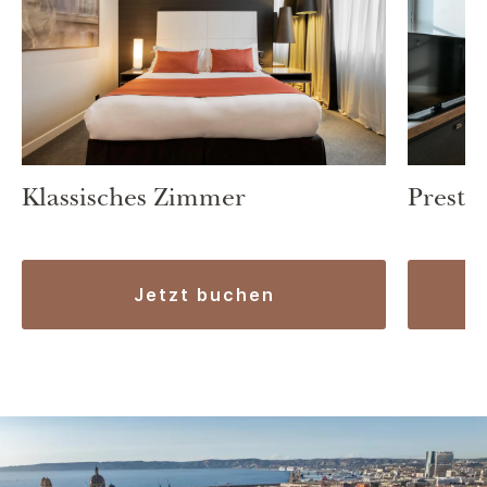
Klassisches Zimmer
Prestig
jetzt buchen