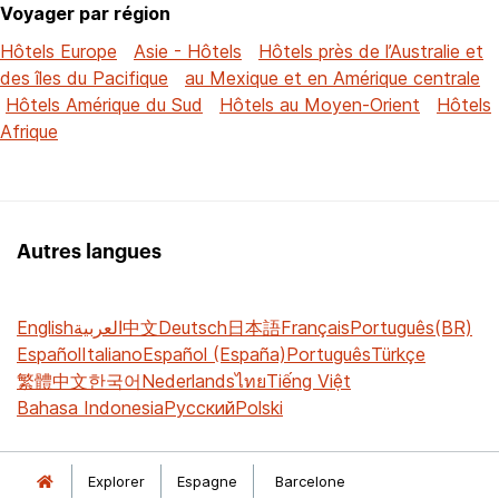
Voyager par région
Hôtels Europe
Asie - Hôtels
Hôtels près de l’Australie et
des îles du Pacifique
au Mexique et en Amérique centrale
Hôtels Amérique du Sud
Hôtels au Moyen-Orient
Hôtels
Afrique
Autres langues
English
العربية
中文
Deutsch
日本語
Français
Português(BR)
Español
Italiano
Español (España)
Português
Türkçe
繁體中文
한국어
Nederlands
ไทย
Tiếng Việt
Bahasa Indonesia
Русский
Polski
Explorer
Espagne
Barcelone