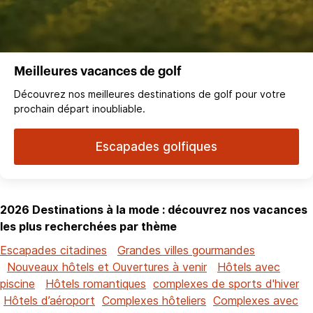
Meilleures vacances de golf
Découvrez nos meilleures destinations de golf pour votre
prochain départ inoubliable.
Escapades golfiques
2026 Destinations à la mode : découvrez nos vacances
les plus recherchées par thème
Escapades citadines
Grandes villes gourmandes
Nouveaux hôtels et Ouvertures à venir
Hôtels avec
piscine
Hôtels romantiques
complexes de sports d'hiver
Hôtels d’aéroport
Complexes hôteliers
Complexes avec