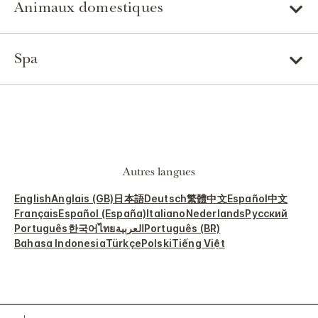
Animaux domestiques
Spa
Autres langues
English
Anglais (GB)
日本語
Deutsch
繁體中文
Español
中文
Français
Español (España)
Italiano
Nederlands
Русский
Português
한국어
ไทย
العربية
Português (BR)
Bahasa Indonesia
Türkçe
Polski
Tiếng Việt