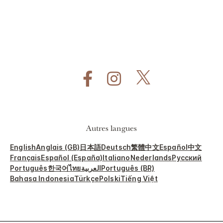
Autres langues
English
Anglais (GB)
日本語
Deutsch
繁體中文
Español
中文
Français
Español (España)
Italiano
Nederlands
Русский
Português
한국어
ไทย
العربية
Português (BR)
Bahasa Indonesia
Türkçe
Polski
Tiếng Việt