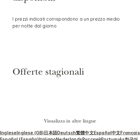
I prezzi indicati corrispondono a un prezzo medio
per notte dal giorno
Offerte stagionali
Visualizza in altre lingue
Inglese
Inglese (GB)
日本語
Deutsch
繁體中文
Español
中文
Français
Español (España)
Italiano
Nederlands
Русский
Português
한국어