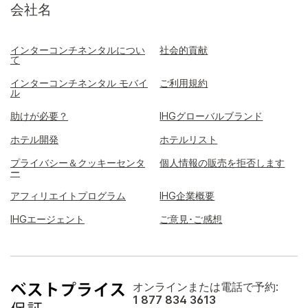
会社名
インターコンチネンタルについ
社会的貢献
て
インターコンチネンタル モバイ
ご利用規約
ル
助けが必要？
IHGグローバルブランド
ホテル開発
ホテルリスト
プライバシー＆クッキーセンタ
個人情報の販売を拒否します
ー
アフィリエイトプログラム
IHG企業概要
IHGエージェント
ご意見･ご感想
オンラインまたは電話で予約:
1 877 834 3613