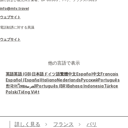
info@mtv.travel
ウェブサイト
電話勧誘に対する異議
ウェブサイト
他の言語で表示
英語
英語 (GB)
日本語
ドイツ語
繁體中文
Español
中文
Français
Español (España)
Italiano
Nederlands
Русский
Português
한국어
ไทย
العربية
Português (BR)
Bahasa Indonesia
Türkçe
Polski
Tiếng Việt
詳しく見る
フランス
パリ