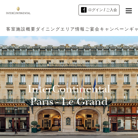
ログイン / ご入会
客室
施設概要
ダイニング
エリア情報
ご宴会
キャンペーン
ギ
InterContinental
Paris - Le Grand