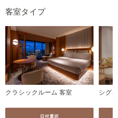
客室タイプ
クラシックルーム 客室
シグ
日付選択