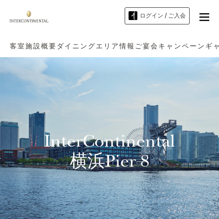
ログイン / ご入会
客室
施設概要
ダイニング
エリア情報
ご宴会
キャンペーン
ギ
InterContinental
横浜Pier 8