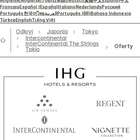
Angielski
Angielski (GB)
日本語
Deutsch
繁體中文
Español
中文
Français
Español (España)
Italiano
Nederlands
Русский
Português
한국어
ไทย
العربية
Português (BR)
Bahasa Indonesia
Türkçe
English
Tiếng Việt
Odkryj
Japonia
Tokyo
Intercontinental
InterContinental The Strings
Oferty
Tokio