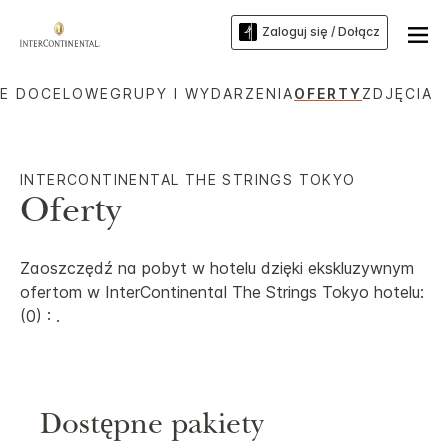
Zaloguj się / Dołącz
CE DOCELOWE
GRUPY I WYDARZENIA
OFERTY
ZDJĘCIA
INTERCONTINENTAL
THE STRINGS TOKYO
Oferty
Zaoszczędź na pobyt w hotelu dzięki ekskluzywnym
ofertom w
InterContinental
The Strings Tokyo
hotelu:
(0) : .
Dostępne pakiety