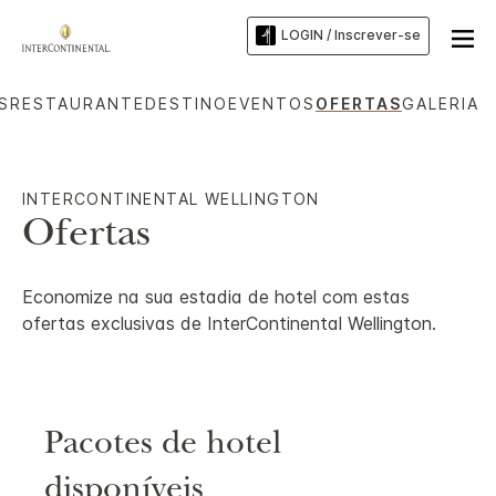
LOGIN / Inscrever-se
S
RESTAURANTE
DESTINO
EVENTOS
OFERTAS
GALERIA
INTERCONTINENTAL
WELLINGTON
Ofertas
Economize na sua estadia de hotel com estas
ofertas exclusivas de
InterContinental
Wellington
.
Pacotes de hotel
disponíveis