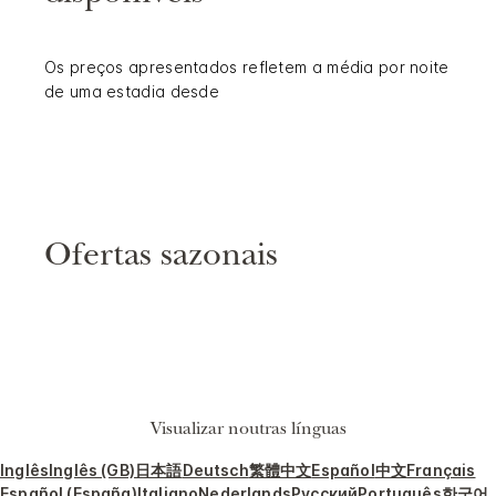
Os preços apresentados refletem a média por noite
de uma estadia desde
Ofertas sazonais
Visualizar noutras línguas
Inglês
Inglês (GB)
日本語
Deutsch
繁體中文
Español
中文
Français
Español (España)
Italiano
Nederlands
Русский
Português
한국어