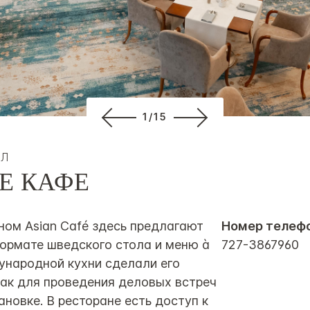
1/15
ОЛ
Е КАФЕ
ном Asian Café здесь предлагают
Номер телефо
формате шведского стола и меню à
727-3867960
дународной кухни сделали его
ак для проведения деловых встреч
новке. В ресторане есть доступ к