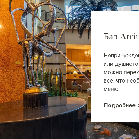
Бар Atr
Непринужден
или душисто
можно перек
все, что нео
меню.
Подробнее