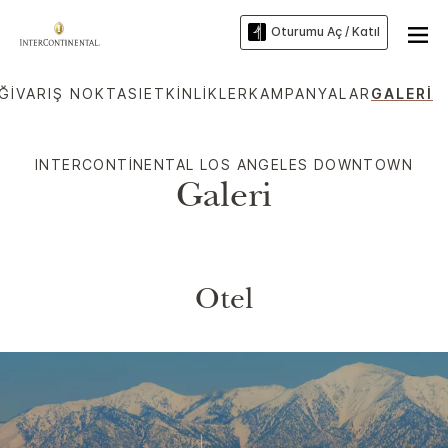
Oturumu Aç / Katıl
ĞI
VARIŞ NOKTASI
ETKINLIKLER
KAMPANYALAR
GALERI
INTERCONTINENTAL
LOS ANGELES DOWNTOWN
Galeri
Otel