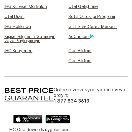
IHG Küresel Markaları
Otel Geliştirme
Otel Dizini
Satış Ortaklığı Programı
IHG Hakkında
Gizlilik ve Çerez Merkezi
Kişisel Bilgilerimi Satmayın
AdChoices
veya Paylaşmayın
IHG Kariyerleri
Geri Bildirim
Geri Bildirim
Online rezervasyon yaptırın veya
arayın:
1 877 834 3613
IHG One Rewards uygulamasını