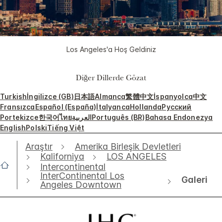
Los Angeles'a Hoş Geldiniz
Diğer Dillerde Gözat
Turkish
İngilizce (GB)
日本語
Almanca
繁體中文
İspanyolca
中文
Fransızca
Español (España)
İtalyanca
Hollanda
Русский
Portekizce
한국어
ไทย
العربية
Português (BR)
Bahasa Endonezya
English
Polski
Tiếng Việt
Araştır
Amerika Birleşik Devletleri
Kaliforniya
LOS ANGELES
Intercontinental
InterContinental Los
Galeri
Angeles Downtown