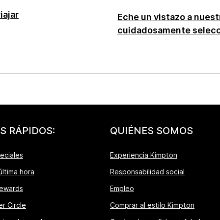
iajar
Eche un vistazo a nuestr
cuidadosamente selec
S RÁPIDOS:
QUIÉNES SOMOS
eciales
Experiencia Kimpton
última hora
Responsabilidad social
ewards
Empleo
r Circle
Comprar al estilo Kimpton