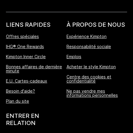
LIENS RAPIDES
À PROPOS DE NOUS
Offres spéciales
Expérience Kimpton
IHG® One Rewards
Responsabilité sociale
Kimpton Inner Circle
Emplois
Bonnes affaires de dernière
Acheter le style Kimpton
minute
Centre des cookies et
E.U. Cartes-cadeaux
confidentialité
Besoin d'aide?
Ne pas vendre mes
informations personnelles
L'Avantage Réservation Directe
Plan du site
MEILLEUR TARIF GARANTI
ENTRER EN
Nous vous promettons le prix le plus bas
RELATION
disponible en ligne, ou nous nous alignerons