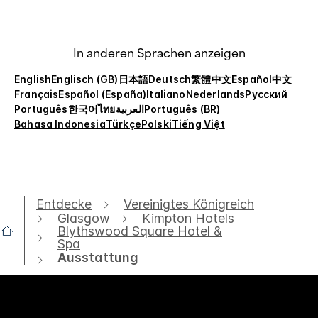
In anderen Sprachen anzeigen
English
Englisch (GB)
日本語
Deutsch
繁體中文
Español
中文
Français
Español (España)
Italiano
Nederlands
Русский
Português
한국어
ไทย
العربية
Português (BR)
Bahasa Indonesia
Türkçe
Polski
Tiếng Việt
Entdecke
Vereinigtes Königreich
Glasgow
Kimpton Hotels
Blythswood Square Hotel &
Spa
Ausstattung