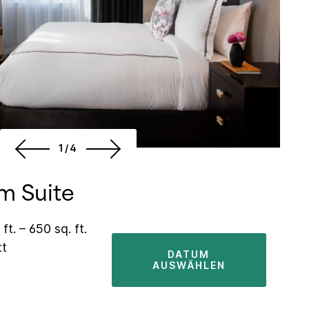
1/4
m Suite
ft. – 650 sq. ft.
tt
DATUM
AUSWÄHLEN