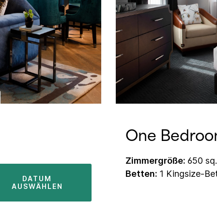
One Bedroo
Zimmergröße:
650 sq. 
Betten:
1 Kingsize-Be
DATUM
AUSWÄHLEN