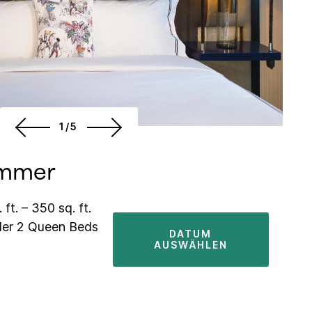
1/5
immer
 ft. – 350 sq. ft.
der 2 Queen Beds
DATUM
AUSWÄHLEN