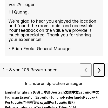
In anderen Sprachen anzeigen
English
Englisch (GB)
日本語
Deutsch
繁體中文
Español
中文
Français
Español (España)
Italiano
Nederlands
Русский
Português
한국어
ไทย
العربية
Português (BR)
Bahasa Indonesia
Türkçe
Polski
Tiếng Việt