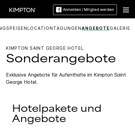
Anmelden / Mitglied werden
NG
SPEISEN
LOCATION
TAGUNGEN
ANGEBOTE
GALERIE
KIMPTON
SAINT GEORGE HOTEL
Sonderangebote
Exklusive Angebote für Aufenthalte im
Kimpton
Saint
George Hotel
.
Hotelpakete und
Angebote