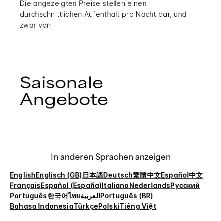
Die angezeigten Preise stellen einen
durchschnittlichen Aufenthalt pro Nacht dar, und
zwar von
Saisonale
Angebote
In anderen Sprachen anzeigen
English
Englisch (GB)
日本語
Deutsch
繁體中文
Español
中文
Français
Español (España)
Italiano
Nederlands
Русский
Português
한국어
ไทย
العربية
Português (BR)
Bahasa Indonesia
Türkçe
Polski
Tiếng Việt