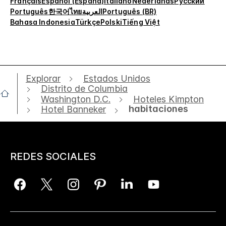
Français
Español (España)
Italiano
Nederlands
Русский
Português
한국어
ไทย
العربية
Português (BR)
Bahasa Indonesia
Türkçe
Polski
Tiếng Việt
Explorar
Estados Unidos
Distrito de Columbia
Washington D.C.
Hoteles Kimpton
habitaciones
Hotel Banneker
REDES SOCIALES