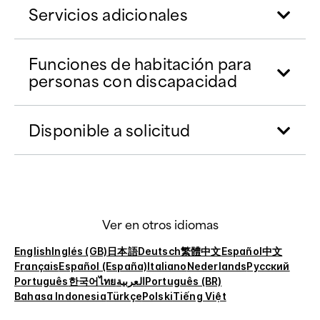
Servicios adicionales
Funciones de habitación para
personas con discapacidad
Disponible a solicitud
Ver en otros idiomas
English
Inglés (GB)
日本語
Deutsch
繁體中文
Español
中文
Français
Español (España)
Italiano
Nederlands
Русский
Português
한국어
ไทย
العربية
Português (BR)
Bahasa Indonesia
Türkçe
Polski
Tiếng Việt