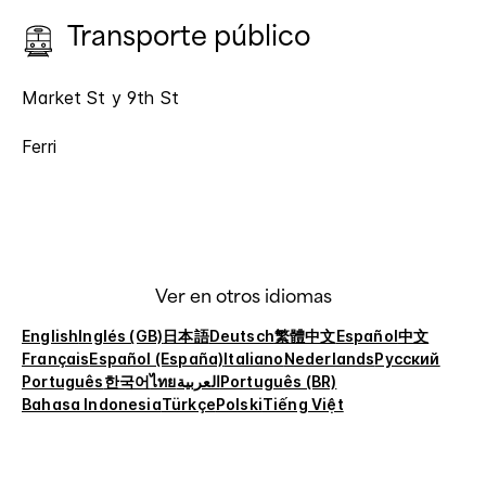
Transporte público
Market St y 9th St
Ferri
Ver en otros idiomas
English
Inglés (GB)
日本語
Deutsch
繁體中文
Español
中文
Français
Español (España)
Italiano
Nederlands
Русский
Português
한국어
ไทย
العربية
Português (BR)
Bahasa Indonesia
Türkçe
Polski
Tiếng Việt