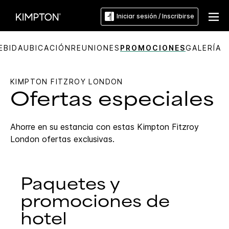
Iniciar sesión / Inscribirse
EBIDA
UBICACIÓN
REUNIONES
PROMOCIONES
GALERÍA
KIMPTON
FITZROY LONDON
Ofertas especiales
Ahorre en su estancia con estas
Kimpton
Fitzroy
London
ofertas exclusivas.
Paquetes y
promociones de
hotel