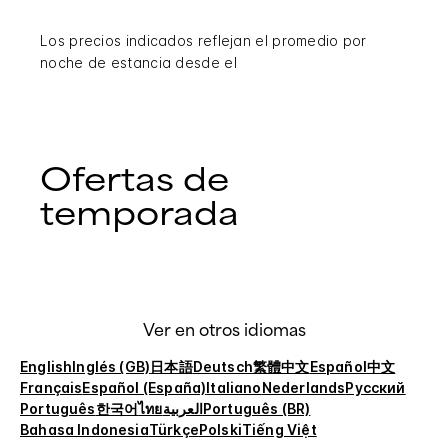
Los precios indicados reflejan el promedio por
noche de estancia desde el
Ofertas de
temporada
Ver en otros idiomas
English
Inglés (GB)
日本語
Deutsch
繁體中文
Español
中文
Français
Español (España)
Italiano
Nederlands
Русский
Português
한국어
ไทย
العربية
Português (BR)
Bahasa Indonesia
Türkçe
Polski
Tiếng Việt