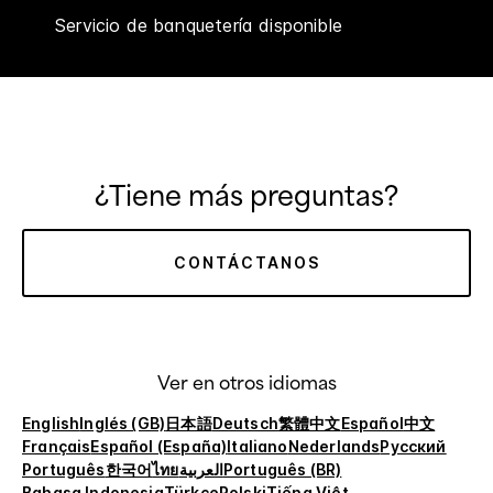
Servicio de banquetería disponible
¿Tiene más preguntas?
CONTÁCTANOS
Ver en otros idiomas
English
Inglés (GB)
日本語
Deutsch
繁體中文
Español
中文
Français
Español (España)
Italiano
Nederlands
Русский
Português
한국어
ไทย
العربية
Português (BR)
Bahasa Indonesia
Türkçe
Polski
Tiếng Việt