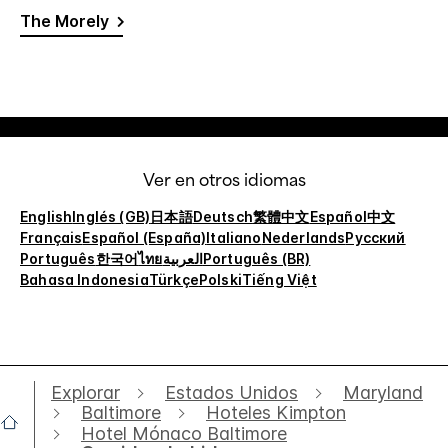
The Morely
Ver en otros idiomas
English
Inglés (GB)
日本語
Deutsch
繁體中文
Español
中文
Français
Español (España)
Italiano
Nederlands
Русский
Português
한국어
ไทย
العربية
Português (BR)
Bahasa Indonesia
Türkçe
Polski
Tiếng Việt
Explorar
Estados Unidos
Maryland
Baltimore
Hoteles Kimpton
Hotel Mónaco Baltimore