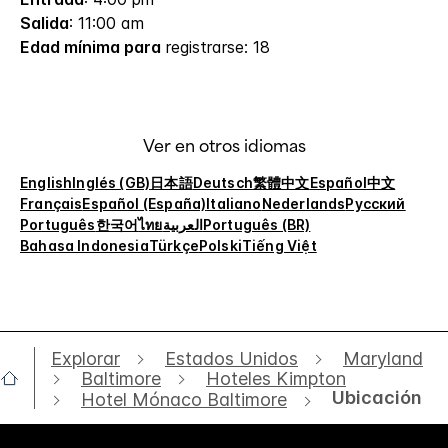
Salida
: 11:00 am
Edad mínima para
registrarse: 18
Ver en otros idiomas
English
Inglés (GB)
日本語
Deutsch
繁體中文
Español
中文
Français
Español (España)
Italiano
Nederlands
Русский
Português
한국어
ไทย
العربية
Português (BR)
Bahasa Indonesia
Türkçe
Polski
Tiếng Việt
Explorar
Estados Unidos
Maryland
Baltimore
Hoteles Kimpton
Ubicación
Hotel Mónaco Baltimore