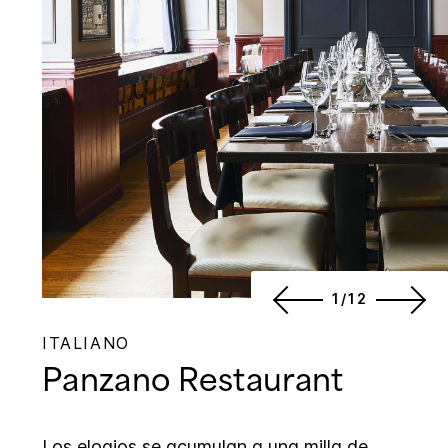
1/12
ITALIANO
Panzano Restaurant
Los elogios se acumulan a una milla de