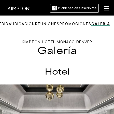
Iniciar sesión / Inscribirse
EBIDA
UBICACIÓN
REUNIONES
PROMOCIONES
GALERÍA
KIMPTON
HOTEL MONACO DENVER
Galería
Hotel