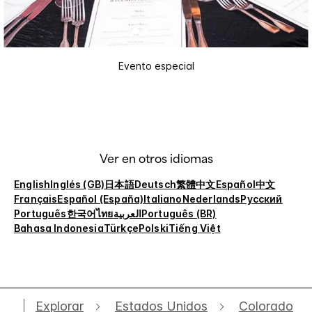
Evento especial
Ver en otros idiomas
English
Inglés (GB)
日本語
Deutsch
繁體中文
Español
中文
Français
Español (España)
Italiano
Nederlands
Русский
Português
한국어
ไทย
العربية
Português (BR)
Bahasa Indonesia
Türkçe
Polski
Tiếng Việt
Explorar
Estados Unidos
Colorado