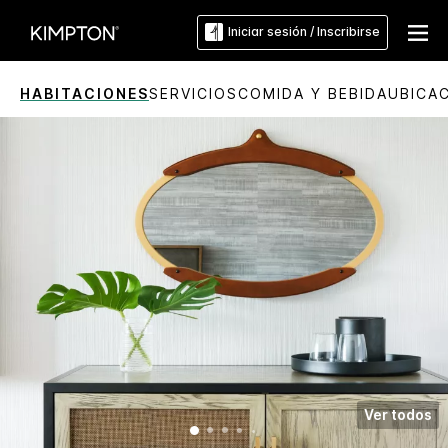
Iniciar sesión / Inscribirse
HABITACIONES
SERVICIOS
COMIDA Y BEBIDA
UBICA
Ver todos