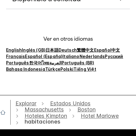
Ver en otros idiomas
English
Inglés (GB)
日本語
Deutsch
繁體中文
Español
中文
Français
Español (España)
Italiano
Nederlands
Русский
Português
한국어
ไทย
العربية
Português (BR)
Bahasa Indonesia
Türkçe
Polski
Tiếng Việt
Explorar
Estados Unidos
Massachusetts
Boston
Hoteles Kimpton
Hotel Marlowe
habitaciones