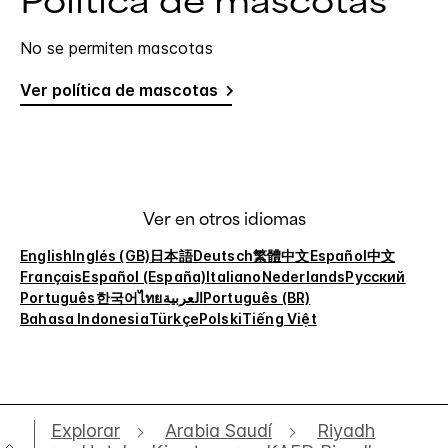
Política de mascotas
No se permiten mascotas
Ver política de mascotas
Ver en otros idiomas
English
Inglés (GB)
日本語
Deutsch
繁體中文
Español
中文
Français
Español (España)
Italiano
Nederlands
Русский
Português
한국어
ไทย
العربية
Português (BR)
Bahasa Indonesia
Türkçe
Polski
Tiếng Việt
Explorar
Arabia Saudí
Riyadh