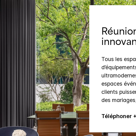
Réunio
innovan
Tous les esp
d’équipements
ultramodernes
espaces événe
clients puisse
des mariages,
Téléphoner 