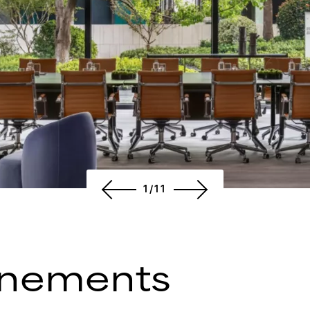
1/11
énements