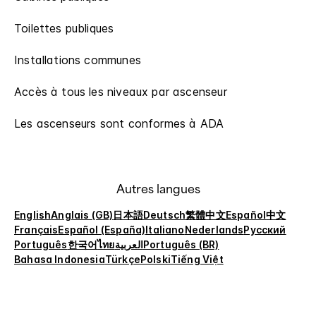
Toilettes publiques
Installations communes
Accès à tous les niveaux par ascenseur
Les ascenseurs sont conformes à ADA
Autres langues
English
Anglais (GB)
日本語
Deutsch
繁體中文
Español
中文
Français
Español (España)
Italiano
Nederlands
Русский
Português
한국어
ไทย
العربية
Português (BR)
Bahasa Indonesia
Türkçe
Polski
Tiếng Việt