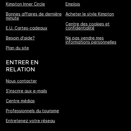
Kimpton Inner Circle
Emplois
Bonnes affaires de dernière
Acheter le style Kimpton
minute
Centre des cookies et
E.U. Cartes-cadeaux
confidentialité
Besoin d'aide?
Ne pas vendre mes
informations personnelles
L'Avantage Réservation Directe
Plan du site
MEILLEUR TARIF GARANTI
ENTRER EN
Nous vous promettons le prix le plus bas
RELATION
disponible en ligne, ou nous nous alignerons
Nous contacter
et multiplierons les points IHG® One Rewards
S’inscrire aux e-mails
offerts par 5, jusqu’à 40000-points au
maximum.
Centre médias
Professionnels du tourisme
Garantie de réservation en ligne
Entretenez votre réseau
Votre chambre est garantie.