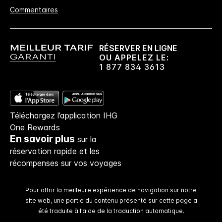
Commentaires
Pas de frais de réservation​!
Si vous réservez directement chez nous,
aucuns frais de réservation ne vous seront
RÉSERVER EN LIGNE
facturés.
OU APPELEZ LE:
1 877 834 3613
Confidentialité des données et sécurité du site
Votre vie privée est importante pour IHG, et
nous nous efforçons de la protéger. Tous les
Téléchargez l’application IHG
renseignements personnels que vous donnez
One Rewards
sont cryptés et sécurisés.
En savoir plus
sur la
réservation rapide et les
récompenses sur vos voyages
Pour offrir la meilleure expérience de navigation sur notre
site web, une partie du contenu présenté sur cette page a
été traduite à l’aide de la traduction automatique.