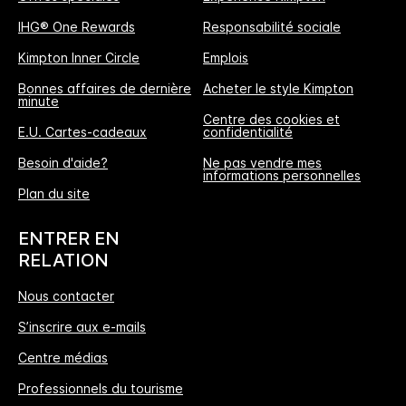
IHG® One Rewards
Responsabilité sociale
Kimpton Inner Circle
Emplois
Bonnes affaires de dernière
Acheter le style Kimpton
minute
Centre des cookies et
E.U. Cartes-cadeaux
confidentialité
Besoin d'aide?
Ne pas vendre mes
informations personnelles
L'Avantage Réservation Directe
Plan du site
MEILLEUR TARIF GARANTI
ENTRER EN
Nous vous promettons le prix le plus bas
RELATION
disponible en ligne, ou nous nous alignerons
Nous contacter
et multiplierons les points IHG® One Rewards
S’inscrire aux e-mails
offerts par 5, jusqu’à 40000-points au
maximum.
Centre médias
Professionnels du tourisme
Garantie de réservation en ligne