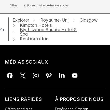
Offres
Bonnes affaires de dernière minute
Explorer
Royaume-Uni
Glasgow
Kimpton Hotels
Blythswood Square Hotel &
Spa
Restauration
MÉDIAS SOCIAUX
LIENS RAPIDES
À PROPOS DE NOUS
Offres spéciales
Expérience Kimpton