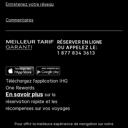
Entretenez votre réseau
Votre chambre est garantie.
Commentaires
Pas de frais de réservation​!
Si vous réservez directement chez nous,
aucuns frais de réservation ne vous seront
RÉSERVER EN LIGNE
facturés.
OU APPELEZ LE:
1 877 834 3613
Confidentialité des données et sécurité du site
Votre vie privée est importante pour IHG, et
nous nous efforçons de la protéger. Tous les
Téléchargez l’application IHG
renseignements personnels que vous donnez
One Rewards
sont cryptés et sécurisés.
En savoir plus
sur la
réservation rapide et les
récompenses sur vos voyages
Pour offrir la meilleure expérience de navigation sur notre