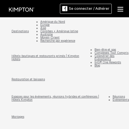
Se connecter / Adhérer
Amérique du Nord
Europe
Asie
Destinations
Caraïbes + Amérique latine
Australie
Moyen-Orient
Recherche par expérience
Bien-être et spa
Complexes Tout Compris
Hôtels-boutiques et restaurants primés | Kimpton
Calendrier des
Hotels
Événements
IHG® One Rewards
Blog
Restauration et boissons
Espaces pour les événements, réunions hybrides et conférences |
Réunions
Hôtels Kimpton
Événements
Mariages