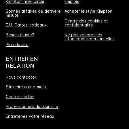
Kimpton Inner Circle
Emplois
Bonnes affaires de dernière
Acheter le style Kimpton
minute
Centre des cookies et
E.U. Cartes-cadeaux
confidentialité
Besoin d'aide?
Ne pas vendre mes
informations personnelles
L'Avantage Réservation Directe
Plan du site
MEILLEUR TARIF GARANTI
ENTRER EN
Nous vous promettons le prix le plus bas
RELATION
disponible en ligne, ou nous nous alignerons
Nous contacter
et multiplierons les points IHG® One Rewards
S’inscrire aux e-mails
offerts par 5, jusqu’à 40000-points au
maximum.
Centre médias
Professionnels du tourisme
Garantie de réservation en ligne
Entretenez votre réseau
Votre chambre est garantie.