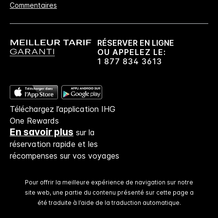
Commentaires
Pas de frais de réservation​!
Si vous réservez directement chez nous,
aucuns frais de réservation ne vous seront
RÉSERVER EN LIGNE
facturés.
OU APPELEZ LE:
1 877 834 3613
Confidentialité des données et sécurité du site
Votre vie privée est importante pour IHG, et
nous nous efforçons de la protéger. Tous les
Téléchargez l’application IHG
renseignements personnels que vous donnez
One Rewards
sont cryptés et sécurisés.
En savoir plus
sur la
réservation rapide et les
récompenses sur vos voyages
Pour offrir la meilleure expérience de navigation sur notre
site web, une partie du contenu présenté sur cette page a
été traduite à l’aide de la traduction automatique.