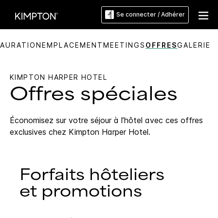
Se connecter / Adhérer
AURATION
EMPLACEMENT
MEETINGS
OFFRES
GALERIE
KIMPTON
HARPER HOTEL
Offres spéciales
Économisez sur votre séjour à l’hôtel avec ces offres
exclusives chez
Kimpton
Harper Hotel
.
Forfaits hôteliers
et promotions