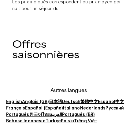
Les prix indiqués correspondent au prix moyen par
nuit pour un séjour du
Offres
saisonnières
Autres langues
English
Anglais (GB)
日本語
Deutsch
繁體中文
Español
中文
Français
Español (España)
Italiano
Nederlands
Русский
Português
한국어
ไทย
العربية
Português (BR)
Bahasa Indonesia
Türkçe
Polski
Tiếng Việt