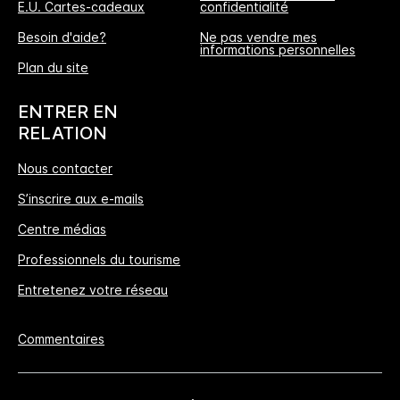
E.U. Cartes-cadeaux
confidentialité
Besoin d'aide?
Ne pas vendre mes
informations personnelles
L'Avantage Réservation Directe
Plan du site
MEILLEUR TARIF GARANTI
ENTRER EN
Nous vous promettons le prix le plus bas
RELATION
disponible en ligne, ou nous nous alignerons
Nous contacter
et multiplierons les points IHG® One Rewards
S’inscrire aux e-mails
offerts par 5, jusqu’à 40000-points au
maximum.
Centre médias
Professionnels du tourisme
Garantie de réservation en ligne
Entretenez votre réseau
Votre chambre est garantie.
Commentaires
Pas de frais de réservation​!
Si vous réservez directement chez nous,
aucuns frais de réservation ne vous seront