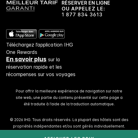
RÉSERVER EN LIGNE
facturés.
OU APPELEZ LE:
1 877 834 3613
Confidentialité des données et sécurité du site
Votre vie privée est importante pour IHG, et
nous nous efforçons de la protéger. Tous les
Téléchargez l’application IHG
renseignements personnels que vous donnez
One Rewards
sont cryptés et sécurisés.
En savoir plus
sur la
réservation rapide et les
récompenses sur vos voyages
Pour offrir la meilleure expérience de navigation sur notre
site web, une partie du contenu présenté sur cette page a
été traduite à l’aide de la traduction automatique.
© 2026 IHG. Tous droits réservés. La plupart des hôtels sont des
propriétés indépendantes et/ou sont gérés individuellement.