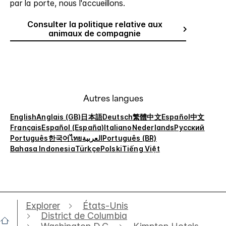
par la porte, nous l'accueillons.
Consulter la politique relative aux
animaux de compagnie
Autres langues
English
Anglais (GB)
日本語
Deutsch
繁體中文
Español
中文
Français
Español (España)
Italiano
Nederlands
Русский
Português
한국어
ไทย
العربية
Português (BR)
Bahasa Indonesia
Türkçe
Polski
Tiếng Việt
Explorer
États-Unis
District de Columbia