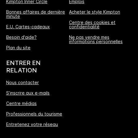
Kimpton Inner Circle
Emplois
Bonnes affaires de dernière
Acheter le style Kimpton
minute
Centre des cookies et
E.U. Cartes-cadeaux
confidentialité
Besoin d'aide?
Ne pas vendre mes
informations personnelles
L'Avantage Réservation Directe
Plan du site
MEILLEUR TARIF GARANTI
ENTRER EN
Nous vous promettons le prix le plus bas
RELATION
disponible en ligne, ou nous nous alignerons
Nous contacter
et multiplierons les points IHG® One Rewards
S’inscrire aux e-mails
offerts par 5, jusqu’à 40000-points au
maximum.
Centre médias
Professionnels du tourisme
Garantie de réservation en ligne
Entretenez votre réseau
Votre chambre est garantie.