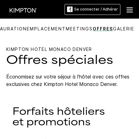
Se connecter / Adhérer
AURATION
EMPLACEMENT
MEETINGS
OFFRES
GALERIE
KIMPTON
HOTEL MONACO DENVER
Offres spéciales
Économisez sur votre séjour à l’hôtel avec ces offres
exclusives chez
Kimpton
Hotel Monaco Denver
.
Forfaits hôteliers
et promotions