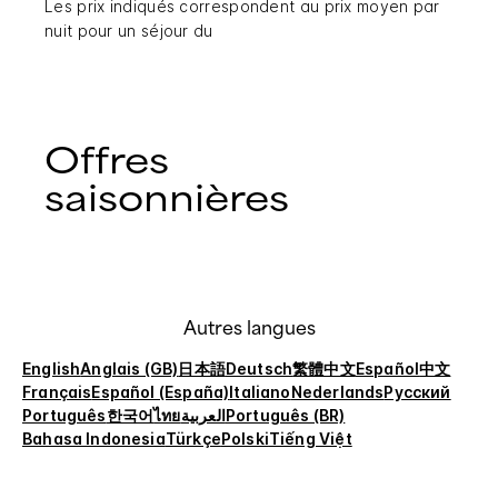
Les prix indiqués correspondent au prix moyen par
nuit pour un séjour du
Offres
saisonnières
Autres langues
English
Anglais (GB)
日本語
Deutsch
繁體中文
Español
中文
Français
Español (España)
Italiano
Nederlands
Русский
Português
한국어
ไทย
العربية
Português (BR)
Bahasa Indonesia
Türkçe
Polski
Tiếng Việt