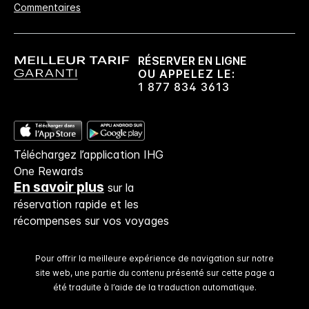
Commentaires
Pas de frais de réservation​!
Si vous réservez directement chez nous,
aucuns frais de réservation ne vous seront
RÉSERVER EN LIGNE
facturés.
OU APPELEZ LE:
1 877 834 3613
Confidentialité des données et sécurité du site
Votre vie privée est importante pour IHG, et
nous nous efforçons de la protéger. Tous les
Téléchargez l’application IHG
renseignements personnels que vous donnez
One Rewards
sont cryptés et sécurisés.
En savoir plus
sur la
réservation rapide et les
récompenses sur vos voyages
Pour offrir la meilleure expérience de navigation sur notre
site web, une partie du contenu présenté sur cette page a
été traduite à l’aide de la traduction automatique.