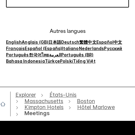
Autres langues
English
Anglais (GB)
日本語
Deutsch
繁體中文
Español
中文
Français
Español (España)
Italiano
Nederlands
Русский
Português
한국어
ไทย
العربية
Português (BR)
Bahasa Indonesia
Türkçe
Polski
Tiếng Việt
Explorer
États-Unis
Massachusetts
Boston
Kimpton Hotels
Hôtel Marlowe
Meetings