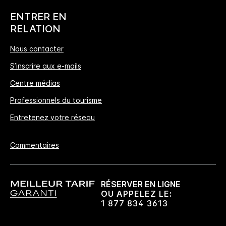
MEILLEUR TARIF GARANTI
ENTRER EN
Nous vous promettons le prix le plus bas
RELATION
disponible en ligne, ou nous nous alignerons
Nous contacter
et multiplierons les points IHG® One Rewards
S’inscrire aux e-mails
offerts par 5, jusqu’à 40000-points au
maximum.
Centre médias
Professionnels du tourisme
Garantie de réservation en ligne
Entretenez votre réseau
Votre chambre est garantie.
Commentaires
Pas de frais de réservation​!
Si vous réservez directement chez nous,
aucuns frais de réservation ne vous seront
RÉSERVER EN LIGNE
facturés.
OU APPELEZ LE:
1 877 834 3613
Confidentialité des données et sécurité du site