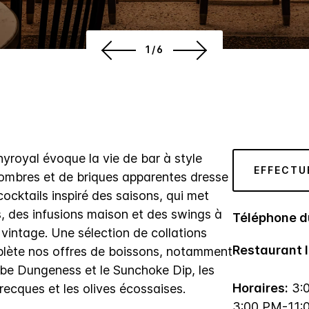
1/6
nnyroyal évoque la vie de bar à style
EFFECTU
sombres et de briques apparentes dresse
ocktails inspiré des saisons, qui met
lis, des infusions maison et des swings à
Téléphone d
vintage. Une sélection de collations
Restaurant I
plète nos offres de boissons, notamment
abe Dungeness et le Sunchoke Dip, les
Horaires:
3:
ecques et les olives écossaises.
3:00 PM-11: