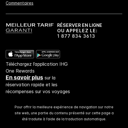
Commentaires
Pas de frais de réservation​!
Si vous réservez directement chez nous,
aucuns frais de réservation ne vous seront
RÉSERVER EN LIGNE
facturés.
OU APPELEZ LE:
1 877 834 3613
Confidentialité des données et sécurité du site
Votre vie privée est importante pour IHG, et
nous nous efforçons de la protéger. Tous les
Téléchargez l’application IHG
renseignements personnels que vous donnez
One Rewards
sont cryptés et sécurisés.
En savoir plus
sur la
réservation rapide et les
récompenses sur vos voyages
Pour offrir la meilleure expérience de navigation sur notre
site web, une partie du contenu présenté sur cette page a
été traduite à l’aide de la traduction automatique.