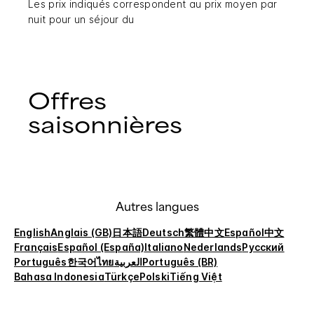
Les prix indiqués correspondent au prix moyen par
nuit pour un séjour du
Offres
saisonnières
Autres langues
English
Anglais (GB)
日本語
Deutsch
繁體中文
Español
中文
Français
Español (España)
Italiano
Nederlands
Русский
Português
한국어
ไทย
العربية
Português (BR)
Bahasa Indonesia
Türkçe
Polski
Tiếng Việt