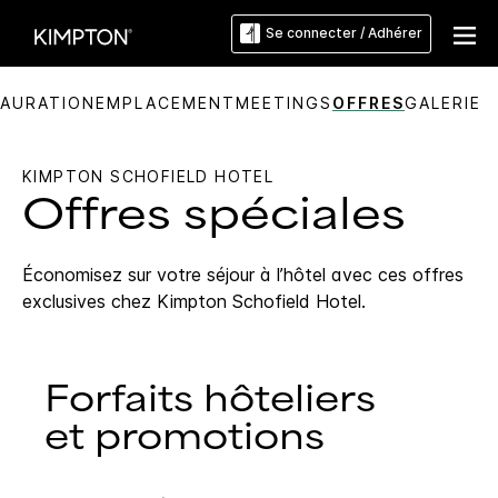
Se connecter / Adhérer
AURATION
EMPLACEMENT
MEETINGS
OFFRES
GALERIE
KIMPTON
SCHOFIELD HOTEL
Offres spéciales
Économisez sur votre séjour à l’hôtel avec ces offres
exclusives chez
Kimpton
Schofield Hotel
.
Forfaits hôteliers
et promotions