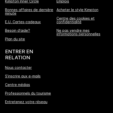
Kimpton Inner Circle
Emplois
Bonnes affaires de dernière
Acheter le style Kimpton
minute
Centre des cookies et
E.U. Cartes-cadeaux
confidentialité
Besoin d'aide?
Ne pas vendre mes
informations personnelles
L'Avantage Réservation Directe
Plan du site
MEILLEUR TARIF GARANTI
ENTRER EN
Nous vous promettons le prix le plus bas
RELATION
disponible en ligne, ou nous nous alignerons
Nous contacter
et multiplierons les points IHG® One Rewards
S’inscrire aux e-mails
offerts par 5, jusqu’à 40000-points au
maximum.
Centre médias
Professionnels du tourisme
Garantie de réservation en ligne
Entretenez votre réseau
Votre chambre est garantie.