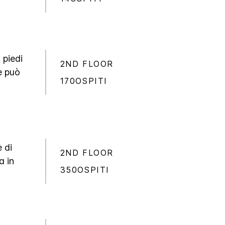
 piedi
2ND FLOOR
e può
170OSPITI
 di
2ND FLOOR
a in
350OSPITI