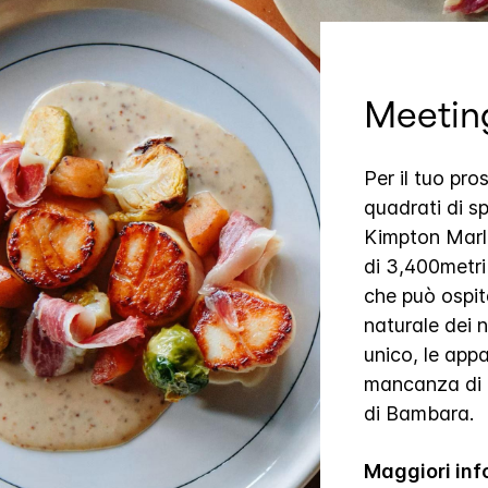
Meeting
Per il tuo pr
quadrati di sp
Kimpton Marlo
di 3,400metri
che può ospit
naturale dei n
unico, le app
mancanza di o
di Bambara.
Maggiori inf