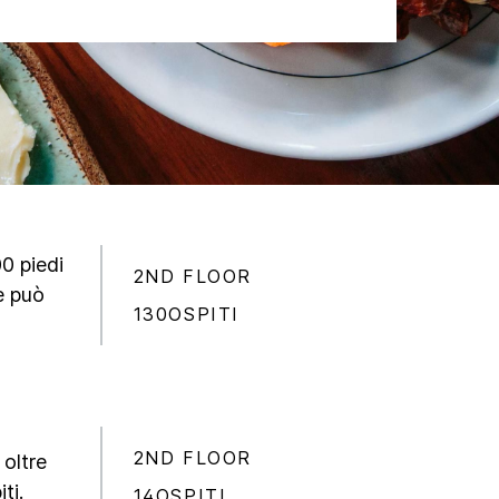
00 piedi
2ND FLOOR
e può
130OSPITI
2ND FLOOR
 oltre
ti.
14OSPITI