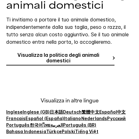
animali domestici
Ti invitiamo a portare il tuo animale domestico,
indipendentemente dalla sua taglia, peso o razza, il
tutto senza alcun costo aggiuntivo. Se il tuo animale
domestico entra nella porta, lo accoglieremo.
Visualizza la politica degli animali
domestici
Visualizza in altre lingue
Inglese
Inglese (GB)
日本語
Deutsch
繁體中文
Español
中文
Français
Español (España)
Italiano
Nederlands
Русский
Português
한국어
ไทย
العربية
Português (BR)
Bahasa Indonesia
Türkçe
Polski
Tiếng Việt