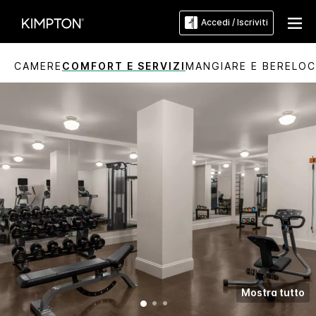
Accedi / Iscriviti
CAMERE
COMFORT E SERVIZI
MANGIARE E BERE
LOC
Mostra tutto