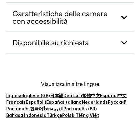
Caratteristiche delle camere
con accessibilità
Disponibile su richiesta
Visualizza in altre lingue
Inglese
Inglese (GB)
日本語
Deutsch
繁體中文
Español
中文
Français
Español (España)
Italiano
Nederlands
Русский
Português
한국어
ไทย
العربية
Português (BR)
Bahasa Indonesia
Türkçe
Polski
Tiếng Việt