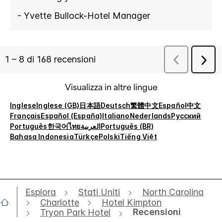
Visualizza in altre lingue
Inglese
Inglese (GB)
日本語
Deutsch
繁體中文
Español
中文
Français
Español (España)
Italiano
Nederlands
Русский
Português
한국어
ไทย
العربية
Português (BR)
Bahasa Indonesia
Türkçe
Polski
Tiếng Việt
Esplora
Stati Uniti
North Carolina
Charlotte
Hotel Kimpton
Recensioni
Tryon Park Hotel