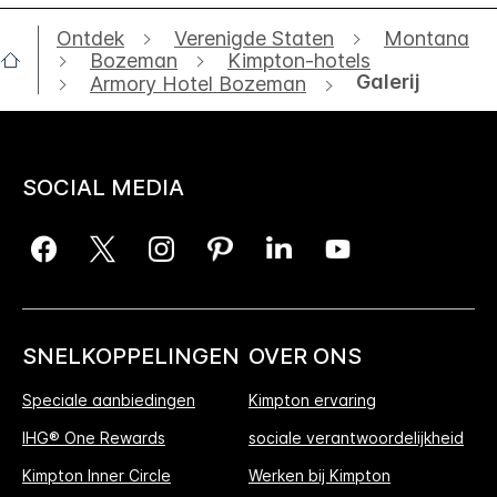
Ontdek
Verenigde Staten
Montana
Bozeman
Kimpton-hotels
Galerij
Armory Hotel Bozeman
SOCIAL MEDIA
SNELKOPPELINGEN
OVER ONS
Speciale aanbiedingen
Kimpton ervaring
IHG® One Rewards
sociale verantwoordelijkheid
Kimpton Inner Circle
Werken bij Kimpton