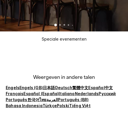
Speciale evenementen
Weergeven in andere talen
Engels
Engels (GB)
日本語
Deutsch
繁體中文
Español
中文
Français
Español (España)
Italiano
Nederlands
Русский
Português
한국어
ไทย
العربية
Português (BR)
Bahasa Indonesia
Türkçe
Polski
Tiếng Việt