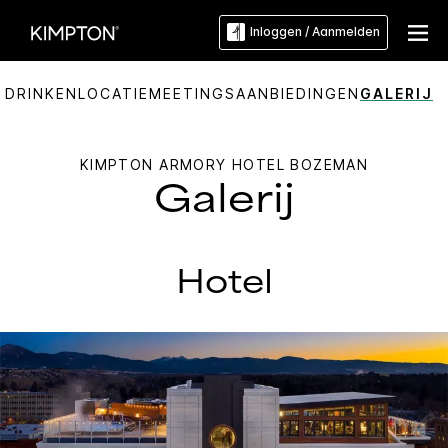
Inloggen / Aanmelden
 DRINKEN
LOCATIE
MEETINGS
AANBIEDINGEN
GALERIJ
KIMPTON
ARMORY HOTEL BOZEMAN
Galerij
Hotel