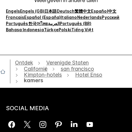
Weergeven in andere talen
Engels
Engels (GB)
日本語
Deutsch
繁體中文
Español
中文
Français
Español (España)
Italiano
Nederlands
Русский
Português
한국어
ไทย
العربية
Português (BR)
Bahasa Indonesia
Türkçe
Polski
Tiếng Việt
Ontdek
Verenigde Staten
Californië
san francisco
Kimpton-hotels
Hotel Enso
kamers
SOCIAL MEDIA