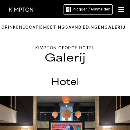
Inloggen / Aanmelden
 DRINKEN
LOCATIE
MEETINGS
AANBIEDINGEN
GALERIJ
KIMPTON
GEORGE HOTEL
Galerij
Hotel