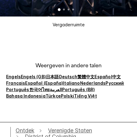
Vergaderruimte
Weergeven in andere talen
Engels
Engels (GB)
日本語
Deutsch
繁體中文
Español
中文
Français
Español (España)
Italiano
Nederlands
Русский
Português
한국어
ไทย
العربية
Português (BR)
Bahasa Indonesia
Türkçe
Polski
Tiếng Việt
Ontdek
Verenigde Staten
District of Columbia