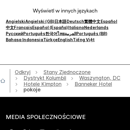
Wyświetl w innych językach
Angielski
Angielski (GB)
日本語
Deutsch
繁體中文
Español
中文
Français
Español (España)
Italiano
Nederlands
Русский
Português
한국어
ไทย
العربية
Português (BR)
Bahasa Indonesia
Türkçe
English
Tiếng Việt
Odkryj
Stany Zjednoczone
Dystrykt Kolumbii
Waszyngton, DC
Hotele Kimpton
Banneker Hotel
pokoje
MEDIA SPOŁECZNOŚCIOWE