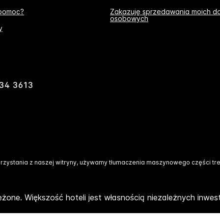
 pomoc?
Zakazuję sprzedawania moich d
osobowych
y
834 3613
rzystania z naszej witryny, używamy tłumaczenia maszynowego części treś
żone. Większość hoteli jest własnością niezależnych inwe