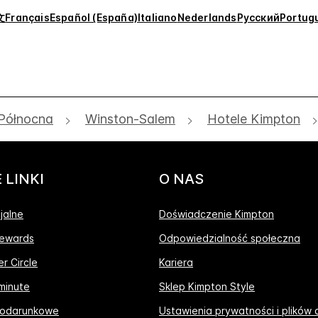
文
Français
Español (España)
Italiano
Nederlands
Русский
Portug
 Północna
Winston-Salem
Hotele Kimpton
 LINKI
O NAS
jalne
Doświadczenie Kimpton
ewards
Odpowiedzialność społeczna
r Circle
Kariera
 minute
Sklep Kimpton Style
 podarunkowe
Ustawienia prywatności i plików 