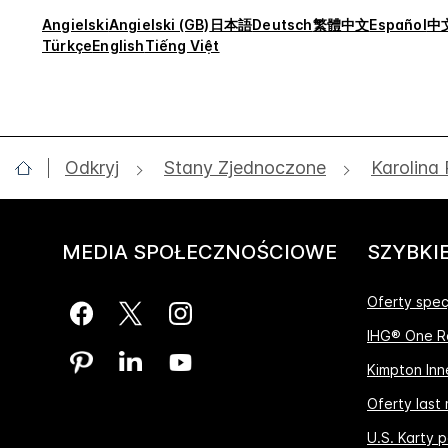
Angielski
Angielski (GB)
日本語
Deutsch
繁體中文
Español
中
Türkçe
English
Tiếng Việt
Odkryj
Stany Zjednoczone
Karolina
MEDIA SPOŁECZNOŚCIOWE
SZYBKIE
Oferty spec
IHG® One R
Kimpton Inne
Oferty last
U.S. Karty