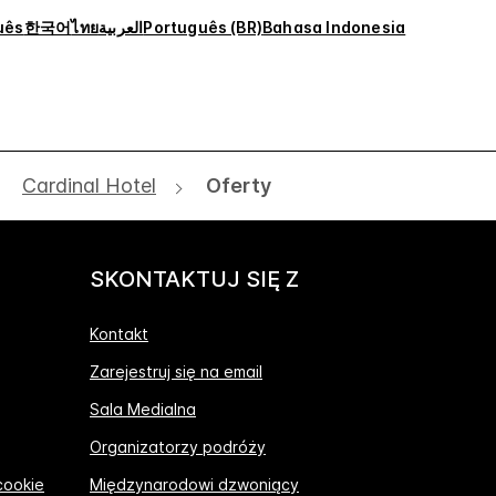
uês
한국어
ไทย
العربية
Português (BR)
Bahasa Indonesia
Cardinal Hotel
Oferty
SKONTAKTUJ SIĘ Z
Kontakt
Zarejestruj się na email
Sala Medialna
Organizatorzy podróży
cookie
Międzynarodowi dzwoniący