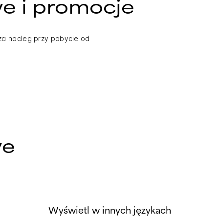
we i promocje
za nocleg przy pobycie od
we
Wyświetl w innych językach