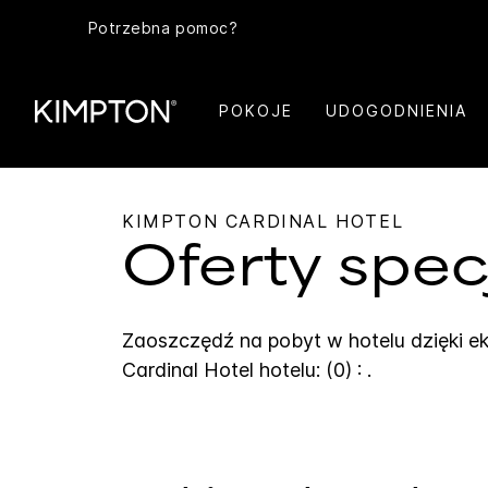
Potrzebna pomoc?
POKOJE
UDOGODNIENIA
KIMPTON
CARDINAL HOTEL
Oferty spec
Zaoszczędź na pobyt w hotelu dzięki 
Cardinal Hotel
hotelu: (0) : .