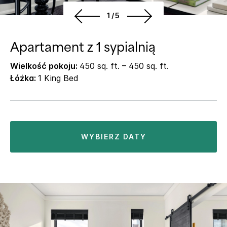
1/5
Apartament z 1 sypialnią
Wielkość pokoju:
450 sq. ft. – 450 sq. ft.
Łóżka:
1 King Bed
WYBIERZ DATY