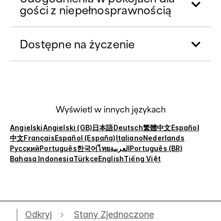
gości z niepełnosprawnością
Dostępne na życzenie
Wyświetl w innych językach
Angielski
Angielski (GB)
日本語
Deutsch
繁體中文
Español
中文
Français
Español (España)
Italiano
Nederlands
Русский
Português
한국어
ไทย
العربية
Português (BR)
Bahasa Indonesia
Türkçe
English
Tiếng Việt
Odkryj
Stany Zjednoczone